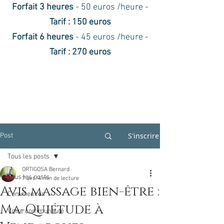
Forfait 3 heures
- 50 euros /heure -
Tarif : 150 euros
Forfait 6 heures
- 45 euros /heure -
Tarif : 270 euros
S'inscrire
Post
Tous les posts
ORTIGOSA Bernard
Tous les posts
7 avr.
4 min de lecture
Avis massage bien-être :
Commencer
Ma-Quiétude à
Votre communauté