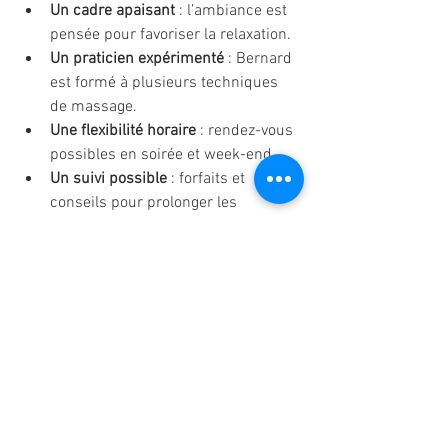
Un cadre apaisant
 : l’ambiance est 
pensée pour favoriser la relaxation.
Un praticien expérimenté
 : Bernard 
est formé à plusieurs techniques 
de massage.
Une flexibilité horaire
 : rendez-vous 
possibles en soirée et week-end.
Un suivi possible
 : forfaits et 
conseils pour prolonger les 
bienfaits.
Ces éléments contribuent à faire de Ma-
Quiétude une adresse de référence pour 
le bien-être à Vendargues.
Un moment pour soi, 
essentiel au 
quotidien