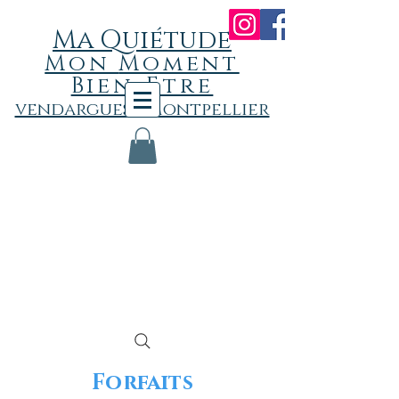
Ma Quiétude
Mon
Momen
t
Bien-Etre
vendargues - Montpellier
Forfaits