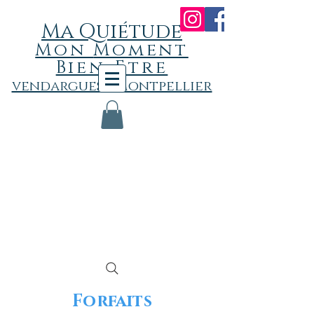
Ma Quiétude
Mon
Momen
t
Bien-Etre
vendargues - Montpellier
Forfaits