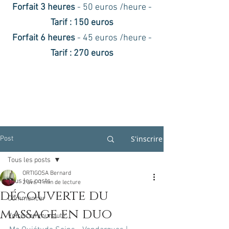
Forfait 3 heures
- 50 euros /heure -
Tarif : 150 euros
Forfait 6 heures
- 45 euros /heure -
Tarif : 270 euros
S'inscrire
Post
Tous les posts
ORTIGOSA Bernard
Tous les posts
2 avr.
1 min de lecture
découverte du
Commencer
massage en duo
Votre communauté