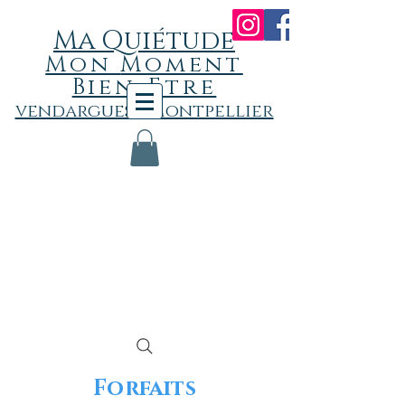
Ma Quiétude
Mon
Momen
t
Bien-Etre
vendargues - Montpellier
Forfaits