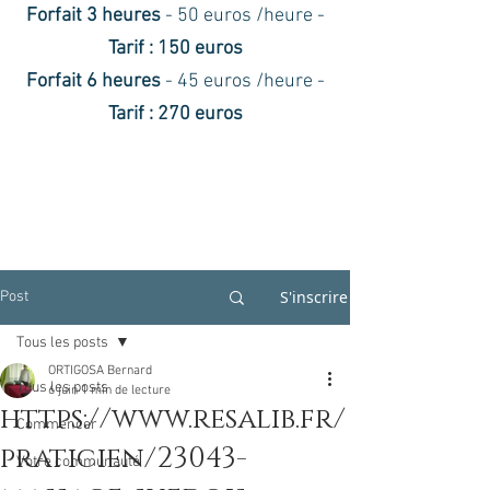
Forfait 3 heures
- 50 euros /heure -
Tarif : 150 euros
Forfait 6 heures
- 45 euros /heure -
Tarif : 270 euros
S'inscrire
Post
Tous les posts
ORTIGOSA Bernard
Tous les posts
6 juin
1 min de lecture
https://www.resalib.fr/
Commencer
praticien/23043-
Votre communauté