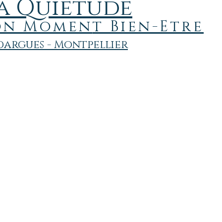
a Quiétude
on
Momen
t Bien-Etre
argues - Montpellier