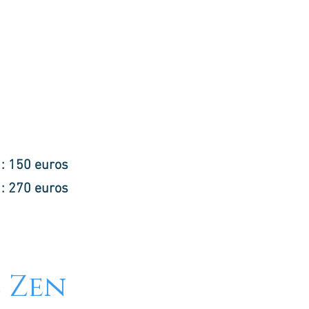
f : 150 euros
f : 270 euros
s Zen