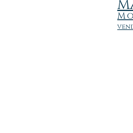
M
M
vend