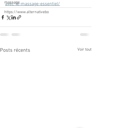
massage
avec-le-massage-essentiel/
https://www.alternativebo
Voir tout
Posts récents