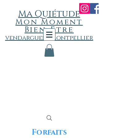
Ma Quiétude
Mon
Momen
t
Bien-Etre
vendargues - Montpellier
Forfaits