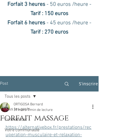
Forfait 3 heures
- 50 euros /heure -
Tarif : 150 euros
Forfait 6 heures
- 45 euros /heure -
Tarif : 270 euros
S'inscrire
Post
Tous les posts
ORTIGOSA Bernard
Tous les posts
31 mars
1 min de lecture
forfait massage
Commencer
https://alternativebox.fr/prestations/rec
Votre communauté
uperation-musculaire-et-relaxation-