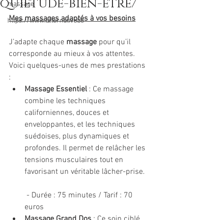
quietude-bien-etre/
massage
Mes massages adaptés à vos besoins
https://www.alternativebo
J’adapte chaque 
massage
 pour qu’il 
corresponde au mieux à vos attentes. 
Voici quelques-unes de mes prestations 
:
Massage Essentiel
 : Ce massage 
combine les techniques 
californiennes, douces et 
enveloppantes, et les techniques 
suédoises, plus dynamiques et 
profondes. Il permet de relâcher les 
tensions musculaires tout en 
favorisant un véritable lâcher-prise.
 - Durée : 75 minutes / Tarif : 70 
euros
Massage Grand Dos
 : Ce soin ciblé, 