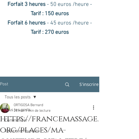
Forfait 3 heures
- 50 euros /heure -
Tarif : 150 euros
Forfait 6 heures
- 45 euros /heure -
Tarif : 270 euros
S'inscrire
Post
Tous les posts
ORTIGOSA Bernard
Tous les posts
24 mai
1 min de lecture
https://francemassage.
Commencer
org/places/ma-
Votre communauté