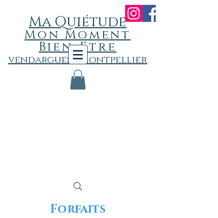
Ma Quiétude
Mon
Momen
t
Bien-Etre
vendargues - Montpellier
Forfaits