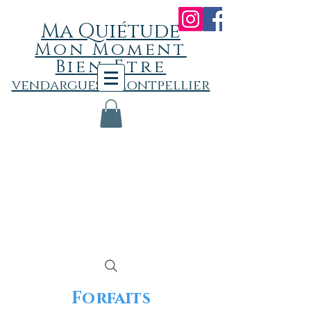
Ma Quiétude
Mon
Momen
t
Bien-Etre
vendargues - Montpellier
Forfaits