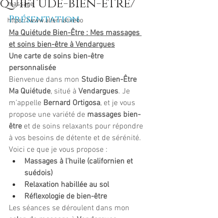
quietude-bien-etre/
massage
Présentation
https://www.alternativebo
Ma Quiétude Bien-Être : Mes massages 
et soins bien-être à Vendargues
Une carte de soins bien-être 
personnalisée
Bienvenue dans mon 
Studio Bien-Être 
Ma Quiétude
, situé à 
Vendargues
. Je 
m’appelle 
Bernard Ortigosa
, et je vous 
propose une variété de 
massages bien-
être
 et de soins relaxants pour répondre 
à vos besoins de détente et de sérénité. 
Voici ce que je vous propose :
Massages à l’huile (californien et 
suédois)
Relaxation habillée au sol
Réflexologie de bien-être
Les séances se déroulent dans mon 