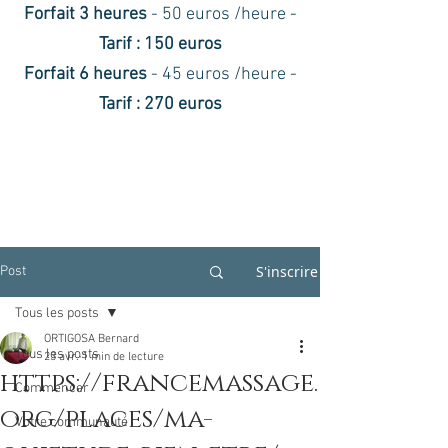
Forfait 3 heures
- 50 euros /heure -
Tarif : 150 euros
Forfait 6 heures
- 45 euros /heure -
Tarif : 270 euros
S'inscrire
Post
Tous les posts
ORTIGOSA Bernard
Tous les posts
23 avr.
1 min de lecture
https://francemassage.
Commencer
org/places/ma-
Votre communauté