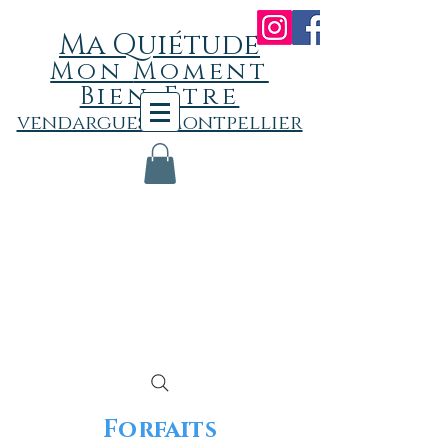
Ma Quiétude
Mon
Momen
t
Bien-Etre
vendargues - Montpellier
Forfaits