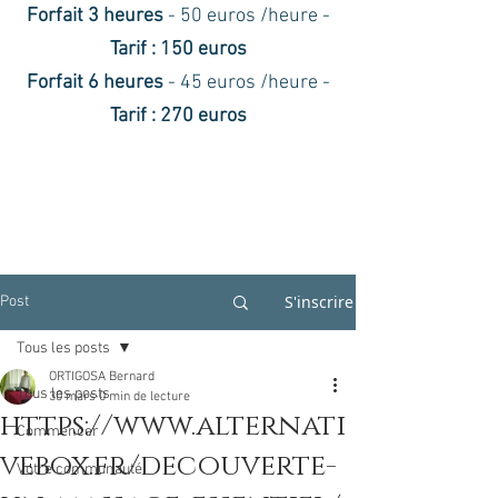
Forfait 3 heures
- 50 euros /heure -
Tarif : 150 euros
Forfait 6 heures
- 45 euros /heure -
Tarif : 270 euros
S'inscrire
Post
Tous les posts
ORTIGOSA Bernard
Tous les posts
30 mars
0 min de lecture
https://www.alternati
Commencer
vebox.fr/decouverte-
Votre communauté