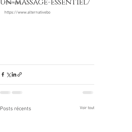
un-massage-essentiel/
massage
https://www.alternativebo
Voir tout
Posts récents