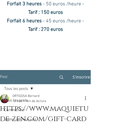
Forfait 3 heures
- 50 euros /heure -
Tarif : 150 euros
Forfait 6 heures
- 45 euros /heure -
Tarif : 270 euros
S'inscrire
Post
Tous les posts
ORTIGOSA Bernard
Tous les posts
12 mai
1 min de lecture
https://www.maquietu
Commencer
de-zen.com/gift-card
Votre communauté