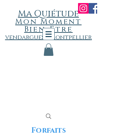
Ma Quiétude
Mon
Momen
t
Bien-Etre
vendargues - Montpellier
Forfaits