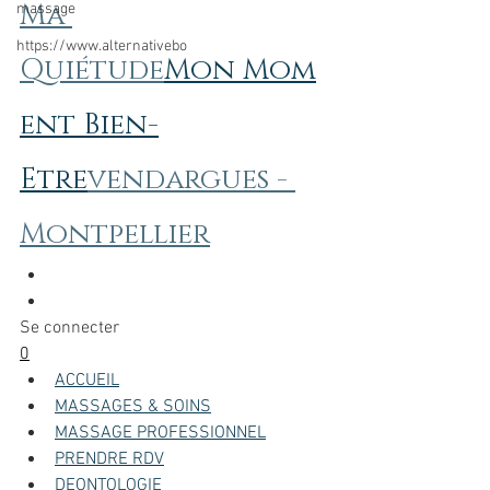
Ma 
massage
https://www.alternativebo
Quiétude
Mon Mom
ent Bien-
Etre
vendargues - 
Montpellier
Se connecter
0
ACCUEIL
MASSAGES & SOINS
MASSAGE PROFESSIONNEL
PRENDRE RDV
DEONTOLOGIE