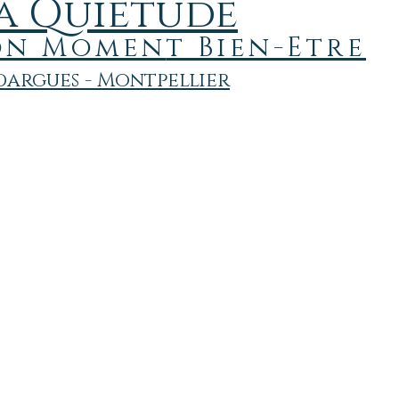
a Quiétude
on
Momen
t Bien-Etre
argues - Montpellier