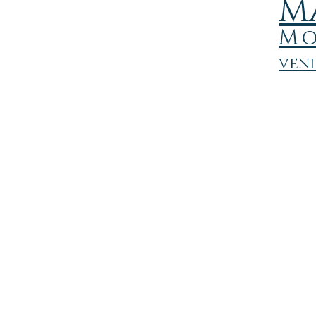
M
M
vend