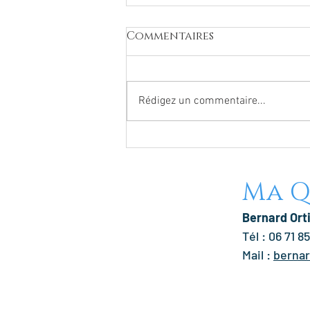
Commentaires
Rédigez un commentaire...
Ma Q
https://francemassage.o
quietude-bien-etre/
Bernard Ort
Tél : 06 71 8
Mail :
berna