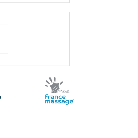
s://www.airbnb.fr/services/7156262
e