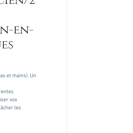
cien/2
en-en-
es
as et mains). Un 
rentes 
iser vos 
âcher les 