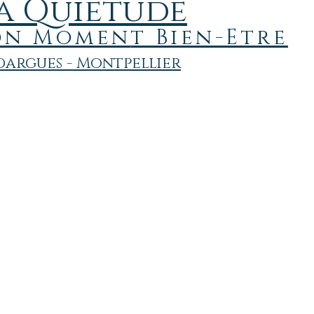
a Quiétude
on
Momen
t Bien-Etre
argues - Montpellier