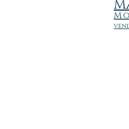
M
M
vend