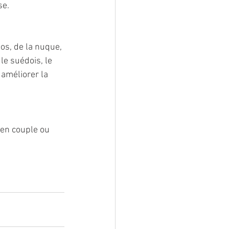
se.
dos, de la nuque, 
e suédois, le 
 améliorer la 
 en couple ou 