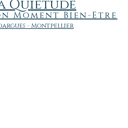
a Quiétude
on
Momen
t Bien-Etre
argues - Montpellier