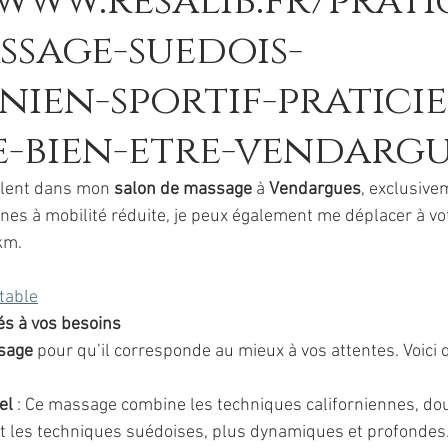
/www.resalib.fr/prati
ssage-suedois-
nien-sportif-pratici
-bien-etre-vendargu
lent dans mon 
salon de massage
 à 
Vendargues
, exclusive
nes à mobilité réduite, je peux également me déplacer à vot
km.
 table
s à vos besoins
sage
 pour qu’il corresponde au mieux à vos attentes. Voici
el
 : Ce massage combine les techniques californiennes, dou
t les techniques suédoises, plus dynamiques et profondes.