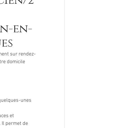
cien/2
en-en-
es
ment sur rendez-
re domicile 
 quelques-unes 
ces et 
 Il permet de 