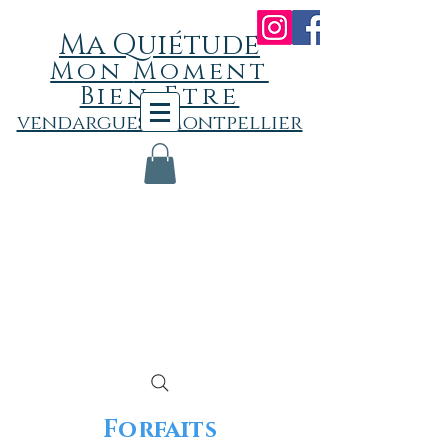
Ma Quiétude
Mon
Momen
t
Bien-Etre
vendargues - Montpellier
Forfaits