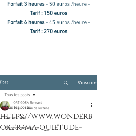
Forfait 3 heures
- 50 euros /heure -
Tarif : 150 euros
Forfait 6 heures
- 45 euros /heure -
Tarif : 270 euros
S'inscrire
Post
Tous les posts
ORTIGOSA Bernard
Tous les posts
15 juin
1 min de lecture
https://www.wonderb
Commencer
ox.fr/ma-quietude-
Votre communauté