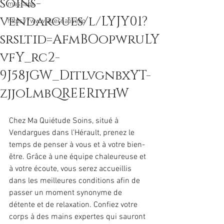
soins-
massage
vendargues/l/LYJY01?
https://www.alternativebo
srsltid=AfmBOopwruLY
vfY_rc2-
9J58jGW_DitlvgnbxYT-
zjjoLmbQREERiyhW
Chez Ma Quiétude Soins, situé à 
Vendargues dans l'Hérault, prenez le 
temps de penser à vous et à votre bien-
être. Grâce à une équipe chaleureuse et 
à votre écoute, vous serez accueillis 
dans les meilleures conditions afin de 
passer un moment synonyme de 
détente et de relaxation. Confiez votre 
corps à des mains expertes qui sauront 