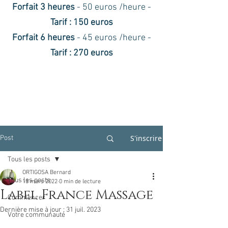
Forfait 3 heures
- 50 euros /heure -
Tarif : 150 euros
Forfait 6 heures
- 45 euros /heure -
Tarif : 270 euros
S'inscrire
Post
Tous les posts
ORTIGOSA Bernard
Tous les posts
13 mars 2022
0 min de lecture
Label France Massage
Commencer
Dernière mise à jour :
31 juil. 2023
Votre communauté