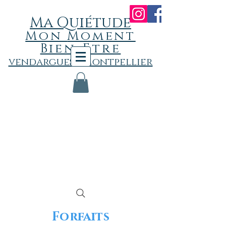
Ma Quiétude
Mon
Momen
t
Bien-Etre
vendargues - Montpellier
Forfaits