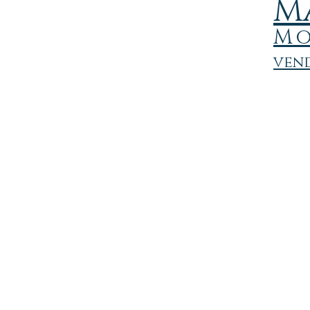
M
M
vend