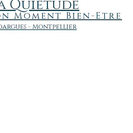
a Quiétude
on
Momen
t Bien-Etre
argues - Montpellier