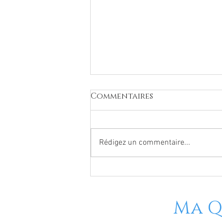
Commentaires
Rédigez un commentaire...
Ma Q
https://francemassage.o
quietude-bien-etre/