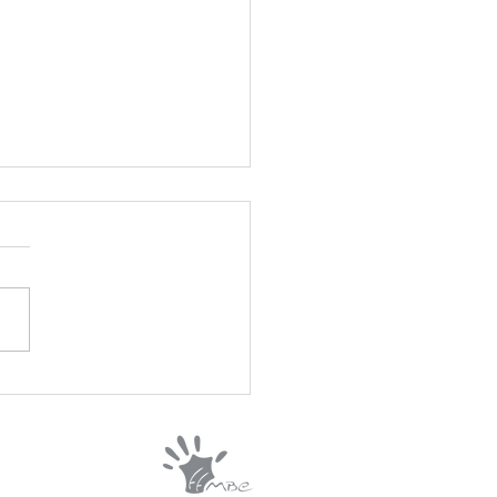
s://www.airbnb.fr/services/7156262