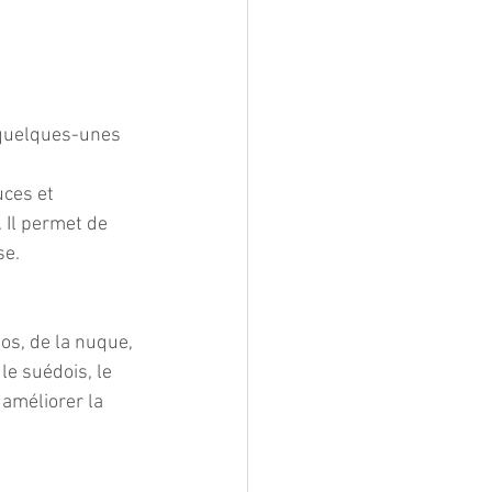
 quelques-unes 
ces et 
 Il permet de 
se.
dos, de la nuque, 
e suédois, le 
 améliorer la 