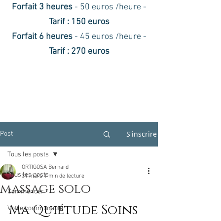
Forfait 3 heures
- 50 euros /heure -
Tarif : 150 euros
Forfait 6 heures
- 45 euros /heure -
Tarif : 270 euros
S'inscrire
Post
Tous les posts
ORTIGOSA Bernard
Tous les posts
31 mars
1 min de lecture
massage solo
Commencer
Ma Quiétude Soins
Votre communauté