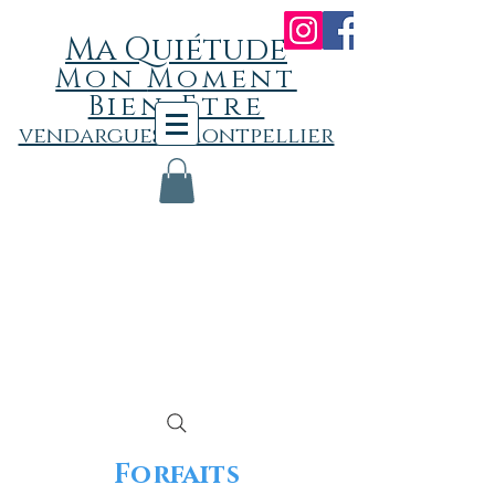
Ma Quiétude
Mon
Momen
t
Bien-Etre
vendargues - Montpellier
Forfaits