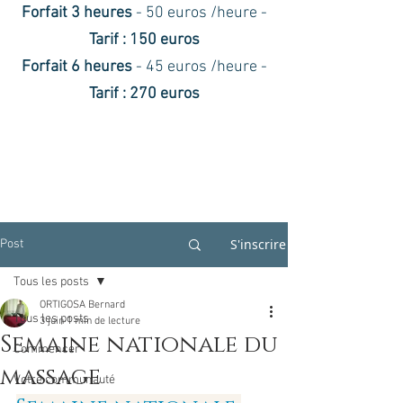
Forfait 3 heures
- 50 euros /heure -
Tarif : 150 euros
Forfait 6 heures
- 45 euros /heure -
Tarif : 270 euros
S'inscrire
Post
Tous les posts
ORTIGOSA Bernard
Tous les posts
3 juin
1 min de lecture
Semaine nationale du
Commencer
massage
Votre communauté