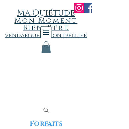
Ma Quiétude
Mon
Momen
t
Bien-Etre
vendargues - Montpellier
Forfaits